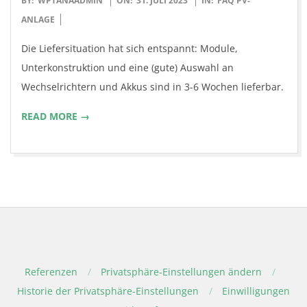
BY:
WPTANAADMIN
ON:
31. JULI 2023
IN:
FAQ PV-
07-
ANLAGE
31
Die Liefersituation hat sich entspannt: Module,
Unterkonstruktion und eine (gute) Auswahl an
Wechselrichtern und Akkus sind in 3-6 Wochen lieferbar.
READ MORE →
Referenzen
Privatsphäre-Einstellungen ändern
Historie der Privatsphäre-Einstellungen
Einwilligungen