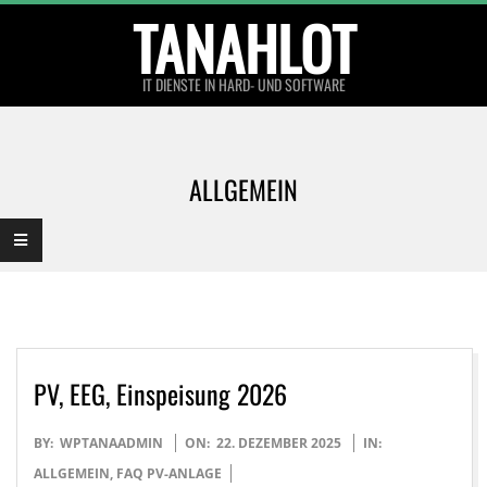
Skip
TANAHLOT
to
content
IT DIENSTE IN HARD- UND SOFTWARE
Primary
Navigation
ALLGEMEIN
Menu
PV, EEG, Einspeisung 2026
2025-
BY:
WPTANAADMIN
ON:
22. DEZEMBER 2025
IN:
12-
ALLGEMEIN
,
FAQ PV-ANLAGE