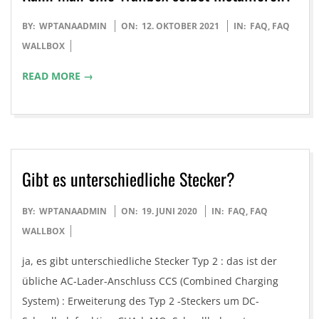
2021-
BY:
WPTANAADMIN
ON:
12. OKTOBER 2021
IN:
FAQ
,
FAQ
10-
WALLBOX
12
READ MORE →
Gibt es unterschiedliche Stecker?
2020-
BY:
WPTANAADMIN
ON:
19. JUNI 2020
IN:
FAQ
,
FAQ
06-
WALLBOX
19
ja, es gibt unterschiedliche Stecker Typ 2 : das ist der
übliche AC-Lader-Anschluss CCS (Combined Charging
System) : Erweiterung des Typ 2 -Steckers um DC-