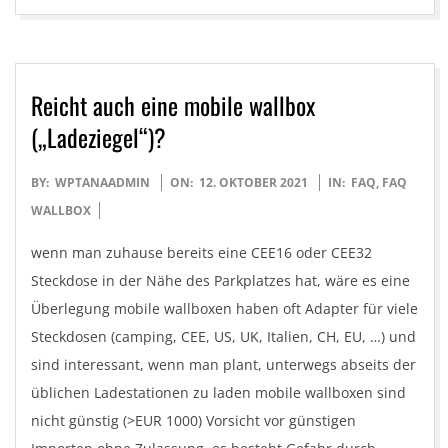
Reicht auch eine mobile wallbox
(„Ladeziegel“)?
2021-
BY:
WPTANAADMIN
ON:
12. OKTOBER 2021
IN:
FAQ
,
FAQ
10-
WALLBOX
12
wenn man zuhause bereits eine CEE16 oder CEE32
Steckdose in der Nähe des Parkplatzes hat, wäre es eine
Überlegung mobile wallboxen haben oft Adapter für viele
Steckdosen (camping, CEE, US, UK, Italien, CH, EU, …) und
sind interessant, wenn man plant, unterwegs abseits der
üblichen Ladestationen zu laden mobile wallboxen sind
nicht günstig (>EUR 1000) Vorsicht vor günstigen