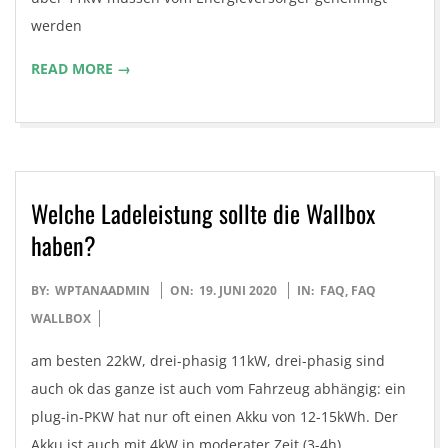
werden
READ MORE →
Welche Ladeleistung sollte die Wallbox
haben?
2020-
BY:
WPTANAADMIN
ON:
19. JUNI 2020
IN:
FAQ
,
FAQ
06-
WALLBOX
19
am besten 22kW, drei-phasig 11kW, drei-phasig sind
auch ok das ganze ist auch vom Fahrzeug abhängig: ein
plug-in-PKW hat nur oft einen Akku von 12-15kWh. Der
Akku ist auch mit 4kW in moderater Zeit (3-4h)