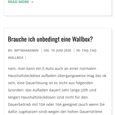
READ MORE →
Brauche ich unbedingt eine Wallbox?
2020-
BY:
WPTANAADMIN
ON:
19. JUNI 2020
IN:
FAQ
,
FAQ
06-
WALLBOX
19
nein, man kann ein E-Auto auch an einer normalen
Haushaltsteckdose aufladen übergangsweise mag das ok
sein, eine Dauerlösung ist es nicht aus folgenden
Gründen: das Aufladen dauert sehr lange (20h und
länger) Haushaltsteckdosen sind nicht für den
Dauerbetrieb mit 10A oder 16A geeignet (auch wenn Sie
dafür zugelassen sind) wegen der hohen Dauerströme