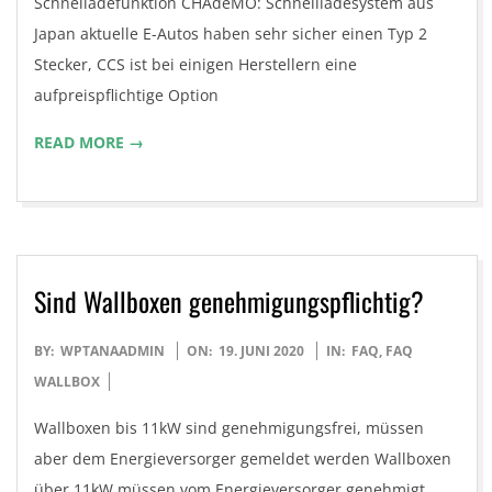
Schnelladefunktion CHAdeMO: Schnellladesystem aus
Japan aktuelle E-Autos haben sehr sicher einen Typ 2
Stecker, CCS ist bei einigen Herstellern eine
aufpreispflichtige Option
READ MORE →
Sind Wallboxen genehmigungspflichtig?
2020-
BY:
WPTANAADMIN
ON:
19. JUNI 2020
IN:
FAQ
,
FAQ
06-
WALLBOX
19
Wallboxen bis 11kW sind genehmigungsfrei, müssen
aber dem Energieversorger gemeldet werden Wallboxen
über 11kW müssen vom Energieversorger genehmigt