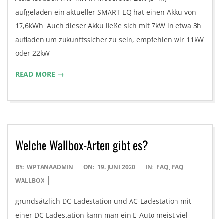
aufgeladen ein aktueller SMART EQ hat einen Akku von
17,6kWh. Auch dieser Akku ließe sich mit 7kW in etwa 3h
aufladen um zukunftssicher zu sein, empfehlen wir 11kW
oder 22kW
READ MORE →
Welche Wallbox-Arten gibt es?
2020-
BY:
WPTANAADMIN
ON:
19. JUNI 2020
IN:
FAQ
,
FAQ
06-
WALLBOX
19
grundsätzlich DC-Ladestation und AC-Ladestation mit
einer DC-Ladestation kann man ein E-Auto meist viel