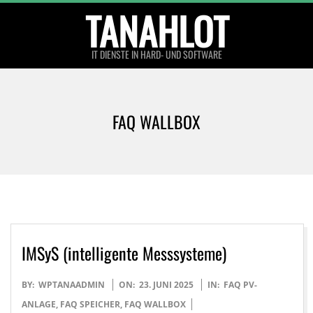
Skip
TANAHLOT
to
content
IT DIENSTE IN HARD- UND SOFTWARE
Primary
Navigation
FAQ WALLBOX
Menu
IMSyS (intelligente Messsysteme)
2025-
BY:
WPTANAADMIN
ON:
23. JUNI 2025
IN:
FAQ PV-
06-
ANLAGE
,
FAQ SPEICHER
,
FAQ WALLBOX