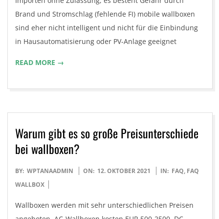
Importen ohne Zulassung, es besteht Gefahr durch
Brand und Stromschlag (fehlende FI) mobile wallboxen
sind eher nicht intelligent und nicht für die Einbindung
in Hausautomatisierung oder PV-Anlage geeignet
READ MORE →
Warum gibt es so große Preisunterschiede
bei wallboxen?
2021-
BY:
WPTANAADMIN
ON:
12. OKTOBER 2021
IN:
FAQ
,
FAQ
10-
WALLBOX
12
Wallboxen werden mit sehr unterschiedlichen Preisen
angeboten. AC-Wallboxen kosten EUR 500-2500. DC-