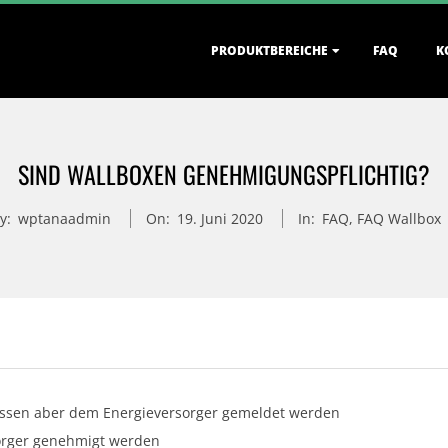
Primary
PRODUKTBEREICHE
FAQ
K
Navigation
Menu
SIND WALLBOXEN GENEHMIGUNGSPFLICHTIG?
y:
wptanaadmin
On:
19. Juni 2020
In:
FAQ
,
FAQ Wallbox
üssen aber dem Energieversorger gemeldet werden
orger genehmigt werden