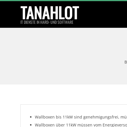
Skip
TANAHLOT
to
content
IT DIENSTE IN HARD- UND SOFTWARE
B
Wallboxen bis 11kW sind genehmigungsfrei, m
Wallboxen über 11kW müssen vom Energievers